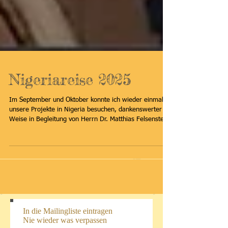
Nigeriareise 2025
Im September und Oktober konnte ich wieder einmal
unsere Projekte in Nigeria besuchen, dankenswerter
Weise in Begleitung von Herrn Dr. Matthias Felsenstein.
Wir waren erst gut eine Woche im IDP Camp Gurku, in
der Nähe der Hauptstadt Abuja und dann gut 10 Tage
in Maiduguri, der Haupsrtadt des Bundesstaates Borno,
ganz im Nordosten des Landes. Wir sind dankbar, dass
wir die Reise gesund und problemlos geschafft haben
und danken allen, die uns unterstützt und geholfen
haben. Und