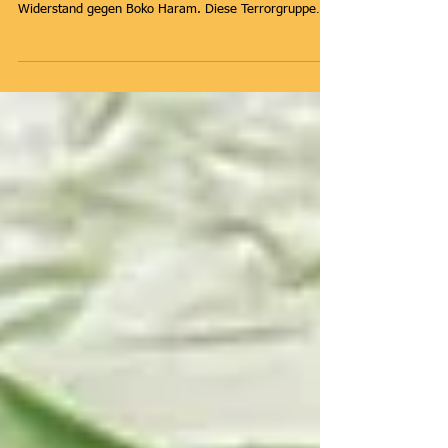
Care Academy ist der Name der Schule, die die Witwen
in Maiduguri gegründet haben - als ihren Beitrag zum
Widerstand gegen Boko Haram. Diese Terrorgruppe
verbreitet ja durch ihren Namen den Slogan "Bildung ist
Sünde" und überfällt in den Dörfern nicht nur Kirchen,
sondern auch Schulen, tötet Lehrer und entführt
Schüler, um mit ihnen Lösegeld zu erpressen. Gegen
viele Widerstände haben die Witwen es geschafft, die
Schule zu bauen, eine Betriebsgenehmigung zu
erhalten und ern