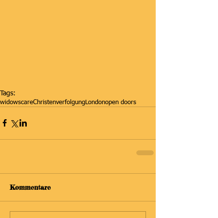
Tags:
widowscare
Christenverfolgung
London
open doors
Kommentare