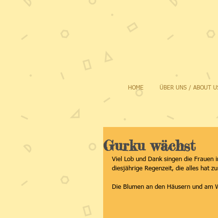
HOME
ÜBER UNS / ABOUT U
Gurku wächst
Viel Lob und Dank singen die Frauen 
diesjährige Regenzeit, die alles hat z
Die Blumen an den Häusern und am 